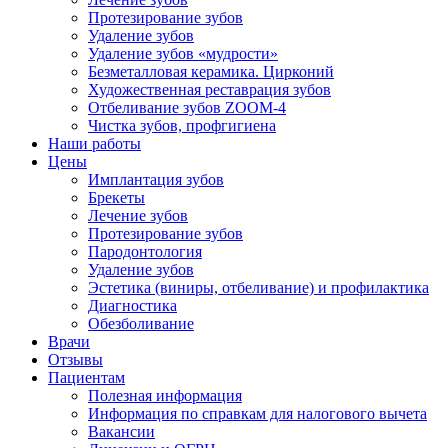
Протезирование зубов
Удаление зубов
Удаление зубов «мудрости»
Безметалловая керамика. Цирконий
Художественная реставрация зубов
Отбеливание зубов ZOOM-4
Чистка зубов, профгигиена
Наши работы
Цены
Имплантация зубов
Брекеты
Лечение зубов
Протезирование зубов
Пародонтология
Удаление зубов
Эстетика (виниры, отбеливание) и профилактика
Диагностика
Обезболивание
Врачи
Отзывы
Пациентам
Полезная информация
Информация по справкам для налогового вычета
Вакансии