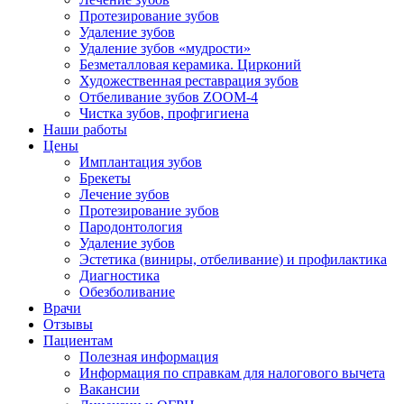
Протезирование зубов
Удаление зубов
Удаление зубов «мудрости»
Безметалловая керамика. Цирконий
Художественная реставрация зубов
Отбеливание зубов ZOOM-4
Чистка зубов, профгигиена
Наши работы
Цены
Имплантация зубов
Брекеты
Лечение зубов
Протезирование зубов
Пародонтология
Удаление зубов
Эстетика (виниры, отбеливание) и профилактика
Диагностика
Обезболивание
Врачи
Отзывы
Пациентам
Полезная информация
Информация по справкам для налогового вычета
Вакансии