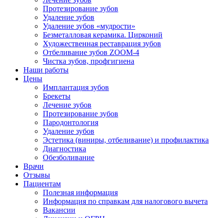
Протезирование зубов
Удаление зубов
Удаление зубов «мудрости»
Безметалловая керамика. Цирконий
Художественная реставрация зубов
Отбеливание зубов ZOOM-4
Чистка зубов, профгигиена
Наши работы
Цены
Имплантация зубов
Брекеты
Лечение зубов
Протезирование зубов
Пародонтология
Удаление зубов
Эстетика (виниры, отбеливание) и профилактика
Диагностика
Обезболивание
Врачи
Отзывы
Пациентам
Полезная информация
Информация по справкам для налогового вычета
Вакансии