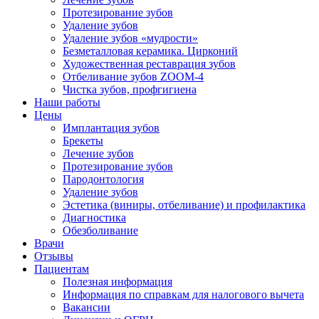
Протезирование зубов
Удаление зубов
Удаление зубов «мудрости»
Безметалловая керамика. Цирконий
Художественная реставрация зубов
Отбеливание зубов ZOOM-4
Чистка зубов, профгигиена
Наши работы
Цены
Имплантация зубов
Брекеты
Лечение зубов
Протезирование зубов
Пародонтология
Удаление зубов
Эстетика (виниры, отбеливание) и профилактика
Диагностика
Обезболивание
Врачи
Отзывы
Пациентам
Полезная информация
Информация по справкам для налогового вычета
Вакансии