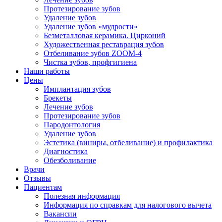
Протезирование зубов
Удаление зубов
Удаление зубов «мудрости»
Безметалловая керамика. Цирконий
Художественная реставрация зубов
Отбеливание зубов ZOOM-4
Чистка зубов, профгигиена
Наши работы
Цены
Имплантация зубов
Брекеты
Лечение зубов
Протезирование зубов
Пародонтология
Удаление зубов
Эстетика (виниры, отбеливание) и профилактика
Диагностика
Обезболивание
Врачи
Отзывы
Пациентам
Полезная информация
Информация по справкам для налогового вычета
Вакансии