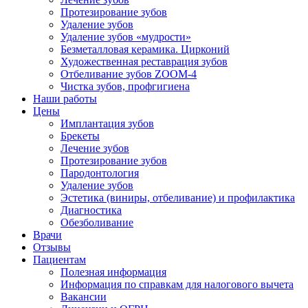
Протезирование зубов
Удаление зубов
Удаление зубов «мудрости»
Безметалловая керамика. Цирконий
Художественная реставрация зубов
Отбеливание зубов ZOOM-4
Чистка зубов, профгигиена
Наши работы
Цены
Имплантация зубов
Брекеты
Лечение зубов
Протезирование зубов
Пародонтология
Удаление зубов
Эстетика (виниры, отбеливание) и профилактика
Диагностика
Обезболивание
Врачи
Отзывы
Пациентам
Полезная информация
Информация по справкам для налогового вычета
Вакансии