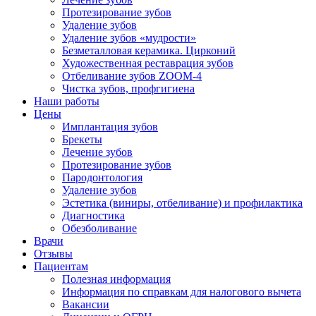
Протезирование зубов
Удаление зубов
Удаление зубов «мудрости»
Безметалловая керамика. Цирконий
Художественная реставрация зубов
Отбеливание зубов ZOOM-4
Чистка зубов, профгигиена
Наши работы
Цены
Имплантация зубов
Брекеты
Лечение зубов
Протезирование зубов
Пародонтология
Удаление зубов
Эстетика (виниры, отбеливание) и профилактика
Диагностика
Обезболивание
Врачи
Отзывы
Пациентам
Полезная информация
Информация по справкам для налогового вычета
Вакансии