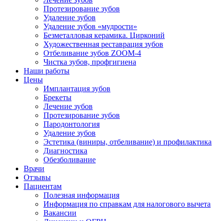
Протезирование зубов
Удаление зубов
Удаление зубов «мудрости»
Безметалловая керамика. Цирконий
Художественная реставрация зубов
Отбеливание зубов ZOOM-4
Чистка зубов, профгигиена
Наши работы
Цены
Имплантация зубов
Брекеты
Лечение зубов
Протезирование зубов
Пародонтология
Удаление зубов
Эстетика (виниры, отбеливание) и профилактика
Диагностика
Обезболивание
Врачи
Отзывы
Пациентам
Полезная информация
Информация по справкам для налогового вычета
Вакансии