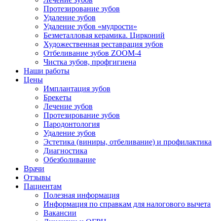
Протезирование зубов
Удаление зубов
Удаление зубов «мудрости»
Безметалловая керамика. Цирконий
Художественная реставрация зубов
Отбеливание зубов ZOOM-4
Чистка зубов, профгигиена
Наши работы
Цены
Имплантация зубов
Брекеты
Лечение зубов
Протезирование зубов
Пародонтология
Удаление зубов
Эстетика (виниры, отбеливание) и профилактика
Диагностика
Обезболивание
Врачи
Отзывы
Пациентам
Полезная информация
Информация по справкам для налогового вычета
Вакансии