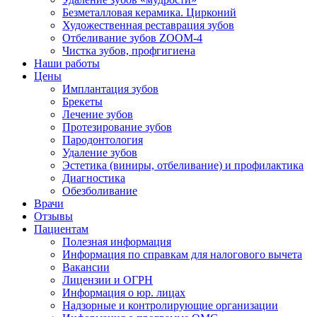
Безметалловая керамика. Цирконий
Художественная реставрация зубов
Отбеливание зубов ZOOM-4
Чистка зубов, профгигиена
Наши работы
Цены
Имплантация зубов
Брекеты
Лечение зубов
Протезирование зубов
Пародонтология
Удаление зубов
Эстетика (виниры, отбеливание) и профилактика
Диагностика
Обезболивание
Врачи
Отзывы
Пациентам
Полезная информация
Информация по справкам для налогового вычета
Вакансии
Лицензии и ОГРН
Информация о юр. лицах
Надзорные и контролирующие организации