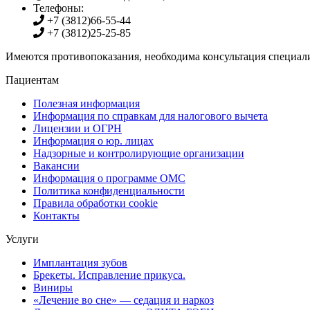
Телефоны:
+7 (3812)
66-55-44
+7 (3812)
25-25-85
Имеются противопоказания, необходима консультация специали
Пациентам
Полезная информация
Информация по справкам для налогового вычета
Лицензии и ОГРН
Информация о юр. лицах
Надзорные и контролирующие организации
Вакансии
Информация о программе ОМС
Политика конфиденциальности
Правила обработки cookie
Контакты
Услуги
Имплантация зубов
Брекеты. Исправление прикуса.
Виниры
«Лечение во сне» — седация и наркоз