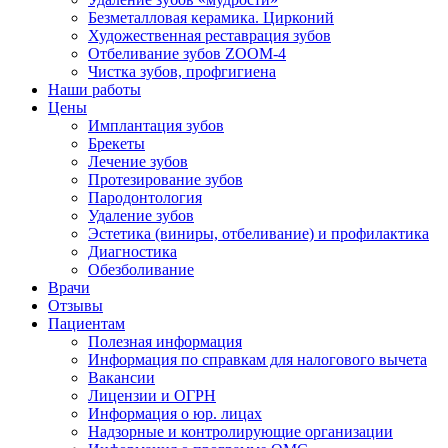
Безметалловая керамика. Цирконий
Художественная реставрация зубов
Отбеливание зубов ZOOM-4
Чистка зубов, профгигиена
Наши работы
Цены
Имплантация зубов
Брекеты
Лечение зубов
Протезирование зубов
Пародонтология
Удаление зубов
Эстетика (виниры, отбеливание) и профилактика
Диагностика
Обезболивание
Врачи
Отзывы
Пациентам
Полезная информация
Информация по справкам для налогового вычета
Вакансии
Лицензии и ОГРН
Информация о юр. лицах
Надзорные и контролирующие организации