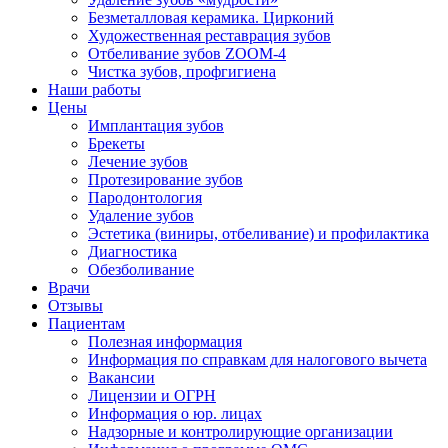
Безметалловая керамика. Цирконий
Художественная реставрация зубов
Отбеливание зубов ZOOM-4
Чистка зубов, профгигиена
Наши работы
Цены
Имплантация зубов
Брекеты
Лечение зубов
Протезирование зубов
Пародонтология
Удаление зубов
Эстетика (виниры, отбеливание) и профилактика
Диагностика
Обезболивание
Врачи
Отзывы
Пациентам
Полезная информация
Информация по справкам для налогового вычета
Вакансии
Лицензии и ОГРН
Информация о юр. лицах
Надзорные и контролирующие организации