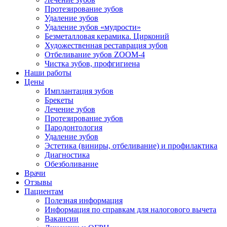
Протезирование зубов
Удаление зубов
Удаление зубов «мудрости»
Безметалловая керамика. Цирконий
Художественная реставрация зубов
Отбеливание зубов ZOOM-4
Чистка зубов, профгигиена
Наши работы
Цены
Имплантация зубов
Брекеты
Лечение зубов
Протезирование зубов
Пародонтология
Удаление зубов
Эстетика (виниры, отбеливание) и профилактика
Диагностика
Обезболивание
Врачи
Отзывы
Пациентам
Полезная информация
Информация по справкам для налогового вычета
Вакансии