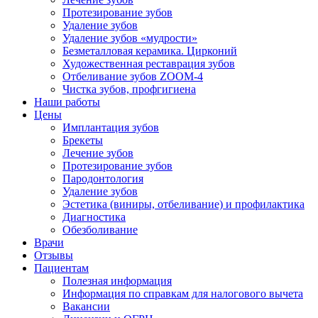
Протезирование зубов
Удаление зубов
Удаление зубов «мудрости»
Безметалловая керамика. Цирконий
Художественная реставрация зубов
Отбеливание зубов ZOOM-4
Чистка зубов, профгигиена
Наши работы
Цены
Имплантация зубов
Брекеты
Лечение зубов
Протезирование зубов
Пародонтология
Удаление зубов
Эстетика (виниры, отбеливание) и профилактика
Диагностика
Обезболивание
Врачи
Отзывы
Пациентам
Полезная информация
Информация по справкам для налогового вычета
Вакансии