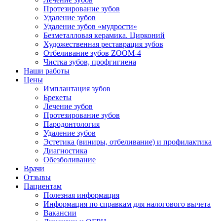
Протезирование зубов
Удаление зубов
Удаление зубов «мудрости»
Безметалловая керамика. Цирконий
Художественная реставрация зубов
Отбеливание зубов ZOOM-4
Чистка зубов, профгигиена
Наши работы
Цены
Имплантация зубов
Брекеты
Лечение зубов
Протезирование зубов
Пародонтология
Удаление зубов
Эстетика (виниры, отбеливание) и профилактика
Диагностика
Обезболивание
Врачи
Отзывы
Пациентам
Полезная информация
Информация по справкам для налогового вычета
Вакансии