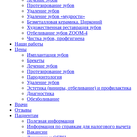
Протезирование зубов
Удаление зубов
Удаление зубов «мудрости»
Безметалловая керамика. Цирконий
Художественная реставрация зубов
Отбеливание зубов ZOOM-4
Чистка зубов, профгигиена
Наши работы
Цены
Имплантация зубов
Брекеты
Лечение зубов
Протезирование зубов
Пародонтология
Удаление зубов
Эстетика (виниры, отбеливание) и профилактика
Диагностика
Обезболивание
Врачи
Отзывы
Пациентам
Полезная информация
Информация по справкам для налогового вычета
Вакансии