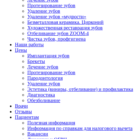
Протезирование зубов
Удаление зубов
Удаление зубов «мудрости»
Безметалловая керамика. Цирконий
Художественная реставрация зубов
Отбеливание зубов ZOOM-4
Чистка зубов, профгигиена
Наши работы
Цены
Имплантация зубов
Брекеты
Лечение зубов
Протезирование зубов
Пародонтология
Удаление зубов
Эстетика (виниры, отбеливание) и профилактика
Диагностика
Обезболивание
Врачи
Отзывы
Пациентам
Полезная информация
Информация по справкам для налогового вычета
Вакансии