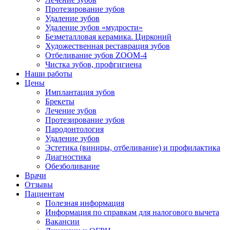
Протезирование зубов
Удаление зубов
Удаление зубов «мудрости»
Безметалловая керамика. Цирконий
Художественная реставрация зубов
Отбеливание зубов ZOOM-4
Чистка зубов, профгигиена
Наши работы
Цены
Имплантация зубов
Брекеты
Лечение зубов
Протезирование зубов
Пародонтология
Удаление зубов
Эстетика (виниры, отбеливание) и профилактика
Диагностика
Обезболивание
Врачи
Отзывы
Пациентам
Полезная информация
Информация по справкам для налогового вычета
Вакансии