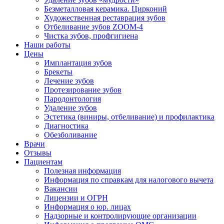
Безметалловая керамика. Цирконий
Художественная реставрация зубов
Отбеливание зубов ZOOM-4
Чистка зубов, профгигиена
Наши работы
Цены
Имплантация зубов
Брекеты
Лечение зубов
Протезирование зубов
Пародонтология
Удаление зубов
Эстетика (виниры, отбеливание) и профилактика
Диагностика
Обезболивание
Врачи
Отзывы
Пациентам
Полезная информация
Информация по справкам для налогового вычета
Вакансии
Лицензии и ОГРН
Информация о юр. лицах
Надзорные и контролирующие организации