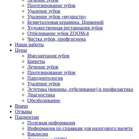
Протезирование зубов
Удаление зубов
Удаление зубов «мудрости»
Безметалловая керамика. Цирконий
Художественная реставрация зубов
Отбеливание зубов ZOOM-4
Чистка зубов, профгигиена
Наши работы
Цены
Имплантация зубов
Брекеты
Лечение зубов
Протезирование зубов
Пародонтология
Удаление зубов
Эстетика (виниры, отбеливание) и профилактика
Диагностика
Обезболивание
Врачи
Отзывы
Пациентам
Полезная информация
Информация по справкам для налогового вычета
Вакансии